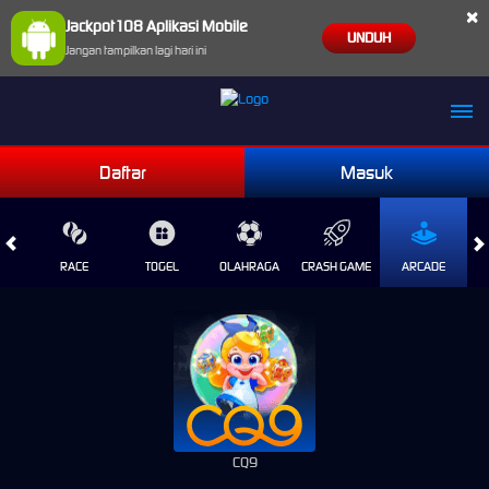
×
Jackpot108 Aplikasi Mobile
UNDUH
Jangan tampilkan lagi hari ini
Daftar
Masuk
SINO
RACE
TOGEL
OLAHRAGA
CRASH GAME
ARCADE
CQ9