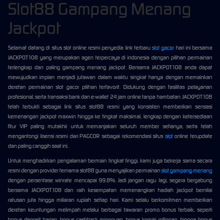
Slot88 Gampang Menang
Jackpot
Selamat datang di situs slot online resmi penyedia link terbaru
slot gacor
hari ini bersama
JACKPOT108 yang merupakan agen terpercaya di indonesia dengan pilihan permainan
terlengkap dan paling gampang menang jackpot. Bersama JACKPOT108 anda dapat
mewujudkan impian menjadi jutawan dalam waktu singkat hanya dengan memainkan
deretan permainan slot gacor pilihan terfavorit. Didukung dengan fasilitas pelayanan
profesional, serta transaksi bank dan e-wallet 24 jam online tanpa hambatan. JACKPOT108
telah terbukti sebagai link situs slot88 resmi yang konsisten memberikan sensasi
kemenangan jackpot maxwin hingga ke tingkat maksimal, lengkap dengan ketersediaan
fitur VIP paling mutakhir untuk memanjakan seluruh member setianya, serta telah
mengantongi lisensi resmi dari PAGCOR sebagai rekomendasi situs
slot
online terupdate
dan paling canggih saat ini.
Untuk menghadirkan pengalaman bermain tingkat tinggi, kami juga bekerja sama secara
resmi dengan provider ternama slot88 guna menyajikan permainan
slot gampang menang
dengan persentase winrate mencapai 99.8%. Jadi jangan ragu lagi, segera bergabung
bersama JACKPOT108 dan raih kesempatan memenangkan hadiah jackpot bernilai
ratusan juta hingga miliaran rupiah setiap hari. Kami selalu berkomitmen memberikan
deretan keuntungan melimpah melalui berbagai tawaran promo bonus terbaik, seperti
bonus deposit harian, bonus cashback mingguan, bonus komisi rollingan, hingga bonus