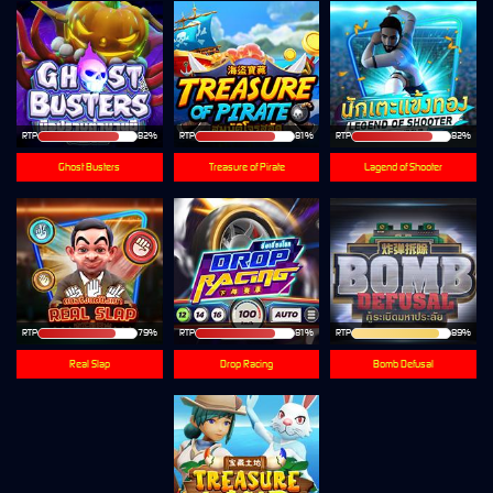
RTP
82%
RTP
81%
RTP
82%
Ghost Busters
Treasure of Pirate
Lagend of Shooter
RTP
79%
RTP
81%
RTP
89%
Real Slap
Drop Racing
Bomb Defusal