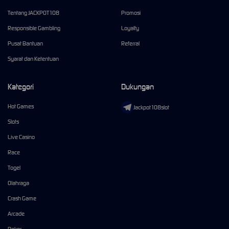
Tentang JACKPOT108
Promosi
Responsible Gambling
Loyalty
Pusat Bantuan
Referral
Syarat dan Ketentuan
Kategori
Dukungan
Hot Games
Jackpot108slot
Slots
Live Casino
Race
Togel
Olahraga
Crash Game
Arcade