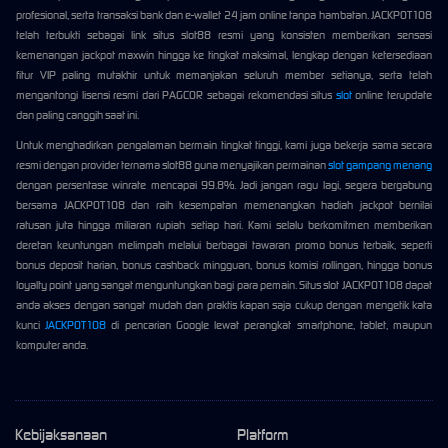
profesional, serta transaksi bank dan e-wallet 24 jam online tanpa hambatan. JACKPOT108
telah terbukti sebagai link situs slot88 resmi yang konsisten memberikan sensasi
kemenangan jackpot maxwin hingga ke tingkat maksimal, lengkap dengan ketersediaan
fitur VIP paling mutakhir untuk memanjakan seluruh member setianya, serta telah
mengantongi lisensi resmi dari PAGCOR sebagai rekomendasi situs
slot
online terupdate
dan paling canggih saat ini.
Untuk menghadirkan pengalaman bermain tingkat tinggi, kami juga bekerja sama secara
resmi dengan provider ternama slot88 guna menyajikan permainan
slot gampang menang
dengan persentase winrate mencapai 99.8%. Jadi jangan ragu lagi, segera bergabung
bersama JACKPOT108 dan raih kesempatan memenangkan hadiah jackpot bernilai
ratusan juta hingga miliaran rupiah setiap hari. Kami selalu berkomitmen memberikan
deretan keuntungan melimpah melalui berbagai tawaran promo bonus terbaik, seperti
bonus deposit harian, bonus cashback mingguan, bonus komisi rollingan, hingga bonus
loyalty point yang sangat menguntungkan bagi para pemain. Situs slot JACKPOT108 dapat
anda akses dengan sangat mudah dan praktis kapan saja cukup dengan mengetik kata
kunci
JACKPOT108
di pencarian Google lewat perangkat smartphone, tablet, maupun
komputer anda.
Kebijaksanaan
Platform