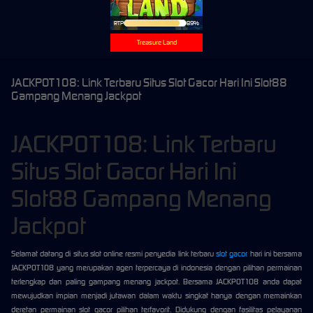
RTP
89%
Treasure Land
JACKPOT108: Link Terbaru Situs Slot Gacor Hari Ini Slot88
Gampang Menang Jackpot
JACKPOT108: Link Terbaru
Situs Slot Gacor Hari Ini
Slot88 Gampang Menang
Jackpot
Selamat datang di situs slot online resmi penyedia link terbaru
slot gacor
hari ini bersama
JACKPOT108 yang merupakan agen terpercaya di indonesia dengan pilihan permainan
terlengkap dan paling gampang menang jackpot. Bersama JACKPOT108 anda dapat
mewujudkan impian menjadi jutawan dalam waktu singkat hanya dengan memainkan
deretan permainan slot gacor pilihan terfavorit. Didukung dengan fasilitas pelayanan