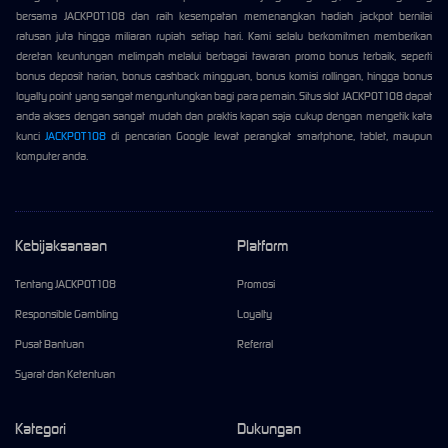
bersama JACKPOT108 dan raih kesempatan memenangkan hadiah jackpot bernilai
ratusan juta hingga miliaran rupiah setiap hari. Kami selalu berkomitmen memberikan
deretan keuntungan melimpah melalui berbagai tawaran promo bonus terbaik, seperti
bonus deposit harian, bonus cashback mingguan, bonus komisi rollingan, hingga bonus
loyalty point yang sangat menguntungkan bagi para pemain. Situs slot JACKPOT108 dapat
anda akses dengan sangat mudah dan praktis kapan saja cukup dengan mengetik kata
kunci
JACKPOT108
di pencarian Google lewat perangkat smartphone, tablet, maupun
komputer anda.
Kebijaksanaan
Platform
Tentang JACKPOT108
Promosi
Responsible Gambling
Loyalty
Pusat Bantuan
Referral
Syarat dan Ketentuan
Kategori
Dukungan