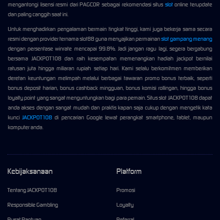
mengantongi lisensi resmi dari PAGCOR sebagai rekomendasi situs
slot
online terupdate
dan paling canggih saat ini.
Untuk menghadirkan pengalaman bermain tingkat tinggi, kami juga bekerja sama secara
resmi dengan provider ternama slot88 guna menyajikan permainan
slot gampang menang
dengan persentase winrate mencapai 99.8%. Jadi jangan ragu lagi, segera bergabung
bersama JACKPOT108 dan raih kesempatan memenangkan hadiah jackpot bernilai
ratusan juta hingga miliaran rupiah setiap hari. Kami selalu berkomitmen memberikan
deretan keuntungan melimpah melalui berbagai tawaran promo bonus terbaik, seperti
bonus deposit harian, bonus cashback mingguan, bonus komisi rollingan, hingga bonus
loyalty point yang sangat menguntungkan bagi para pemain. Situs slot JACKPOT108 dapat
anda akses dengan sangat mudah dan praktis kapan saja cukup dengan mengetik kata
kunci
JACKPOT108
di pencarian Google lewat perangkat smartphone, tablet, maupun
komputer anda.
Kebijaksanaan
Platform
Tentang JACKPOT108
Promosi
Responsible Gambling
Loyalty
Pusat Bantuan
Referral