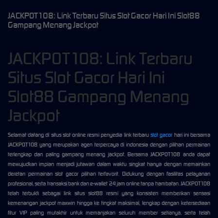
JACKPOT108: Link Terbaru Situs Slot Gacor Hari Ini Slot88
Gampang Menang Jackpot
JACKPOT108: Link Terbaru
Situs Slot Gacor Hari Ini
Slot88 Gampang Menang
Jackpot
Selamat datang di situs slot online resmi penyedia link terbaru
slot gacor
hari ini bersama
JACKPOT108 yang merupakan agen terpercaya di indonesia dengan pilihan permainan
terlengkap dan paling gampang menang jackpot. Bersama JACKPOT108 anda dapat
mewujudkan impian menjadi jutawan dalam waktu singkat hanya dengan memainkan
deretan permainan slot gacor pilihan terfavorit. Didukung dengan fasilitas pelayanan
profesional, serta transaksi bank dan e-wallet 24 jam online tanpa hambatan. JACKPOT108
telah terbukti sebagai link situs slot88 resmi yang konsisten memberikan sensasi
kemenangan jackpot maxwin hingga ke tingkat maksimal, lengkap dengan ketersediaan
fitur VIP paling mutakhir untuk memanjakan seluruh member setianya, serta telah