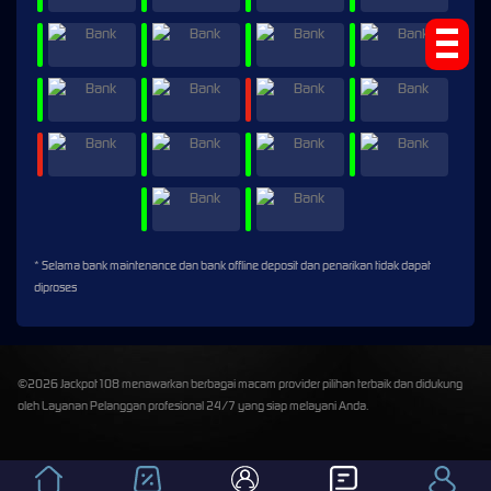
* Selama bank maintenance dan bank offline deposit dan penarikan tidak dapat
diproses
©2026 Jackpot108 menawarkan berbagai macam provider pilihan terbaik dan didukung
oleh Layanan Pelanggan profesional 24/7 yang siap melayani Anda.