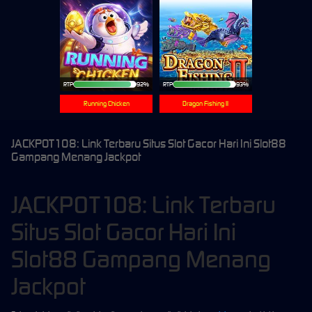
RTP
92%
RTP
93%
Running Chicken
Dragon Fishing II
JACKPOT108: Link Terbaru Situs Slot Gacor Hari Ini Slot88
Gampang Menang Jackpot
JACKPOT108: Link Terbaru
Situs Slot Gacor Hari Ini
Slot88 Gampang Menang
Jackpot