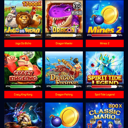
RTP
80%
RTP
88%
RTP
79%
Jogo Do Bicho
Dragon Master
Mines 2
RTP
91%
RTP
92%
RTP
79%
Crazy King Kong
Dragon Fishing
Spirit Tide Legend