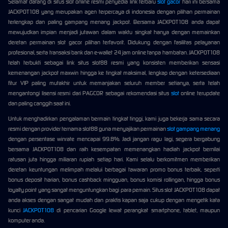
Selamat datang di situs slot online resmi penyedia link terbaru
slot gacor
hari ini bersama
JACKPOT108 yang merupakan agen terpercaya di indonesia dengan pilihan permainan
terlengkap dan paling gampang menang jackpot. Bersama JACKPOT108 anda dapat
mewujudkan impian menjadi jutawan dalam waktu singkat hanya dengan memainkan
deretan permainan slot gacor pilihan terfavorit. Didukung dengan fasilitas pelayanan
profesional, serta transaksi bank dan e-wallet 24 jam online tanpa hambatan. JACKPOT108
telah terbukti sebagai link situs slot88 resmi yang konsisten memberikan sensasi
kemenangan jackpot maxwin hingga ke tingkat maksimal, lengkap dengan ketersediaan
fitur VIP paling mutakhir untuk memanjakan seluruh member setianya, serta telah
mengantongi lisensi resmi dari PAGCOR sebagai rekomendasi situs
slot
online terupdate
dan paling canggih saat ini.
Untuk menghadirkan pengalaman bermain tingkat tinggi, kami juga bekerja sama secara
resmi dengan provider ternama slot88 guna menyajikan permainan
slot gampang menang
dengan persentase winrate mencapai 99.8%. Jadi jangan ragu lagi, segera bergabung
bersama JACKPOT108 dan raih kesempatan memenangkan hadiah jackpot bernilai
ratusan juta hingga miliaran rupiah setiap hari. Kami selalu berkomitmen memberikan
deretan keuntungan melimpah melalui berbagai tawaran promo bonus terbaik, seperti
bonus deposit harian, bonus cashback mingguan, bonus komisi rollingan, hingga bonus
loyalty point yang sangat menguntungkan bagi para pemain. Situs slot JACKPOT108 dapat
anda akses dengan sangat mudah dan praktis kapan saja cukup dengan mengetik kata
kunci
JACKPOT108
di pencarian Google lewat perangkat smartphone, tablet, maupun
komputer anda.