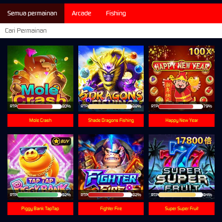
Semua permainan
Arcade
Fishing
RTP
80%
RTP
88%
RTP
79%
Mole Crash
Shade Dragons Fishing
Happy New Year
RTP
92%
RTP
82%
RTP
84%
Piggy Bank TapTap
Fighter Fire
Super Super Fruit