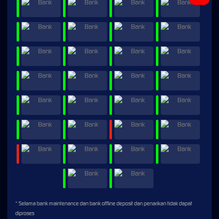
* Selama bank maintenance dan bank offline deposit dan penarikan tidak dapat
diproses