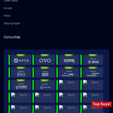
Crash Game
Arcade
Poker
Sabung Ayam
Komunitas
Tap Saya!