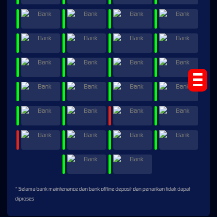
* Selama bank maintenance dan bank offline deposit dan penarikan tidak dapat
diproses