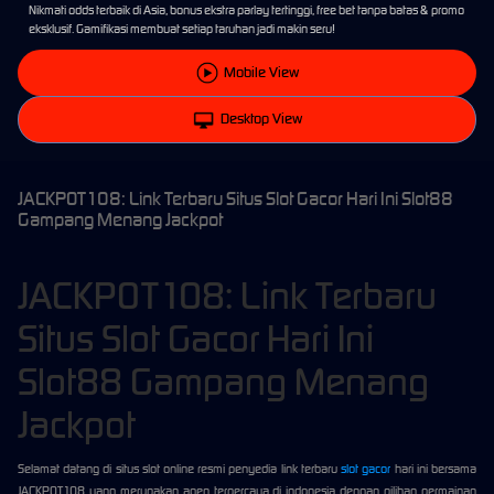
Nikmati odds terbaik di Asia, bonus ekstra parlay tertinggi, free bet tanpa batas & promo
eksklusif. Gamifikasi membuat setiap taruhan jadi makin seru!
Mobile View
Desktop View
JACKPOT108: Link Terbaru Situs Slot Gacor Hari Ini Slot88
Gampang Menang Jackpot
JACKPOT108: Link Terbaru
Situs Slot Gacor Hari Ini
Slot88 Gampang Menang
Jackpot
Selamat datang di situs slot online resmi penyedia link terbaru
slot gacor
hari ini bersama
JACKPOT108 yang merupakan agen terpercaya di indonesia dengan pilihan permainan