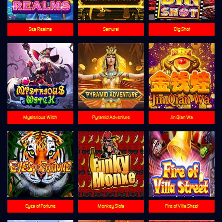
Sea Realms
Samurai
Big Shot
Mysterious Witch
Pyramid Adventure
Jin Qian Wa
Eyes of Fortune
Monkey Slots
Fire of Villa Street