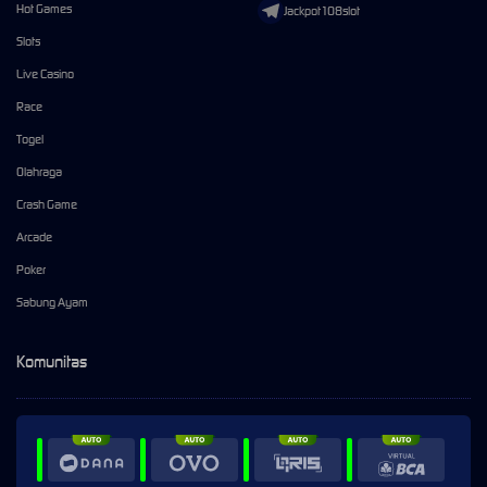
Hot Games
Jackpot108slot
Slots
Live Casino
Race
Togel
Olahraga
Crash Game
Arcade
Poker
Sabung Ayam
Komunitas