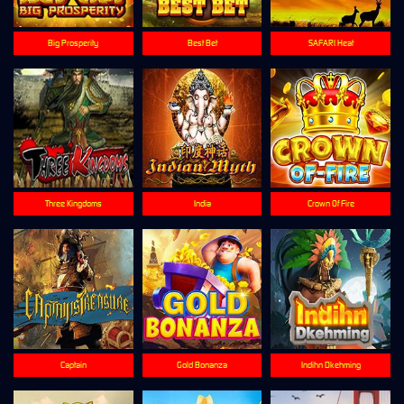
Big Prosperity
Best Bet
SAFARI Heat
Three Kingdoms
India
Crown Of Fire
Captain
Gold Bonanza
Indihn Dkehming