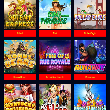
Orient
Thai
Dollar Eagle
Bonus Bears
Fire of Rue Royale
Runaway