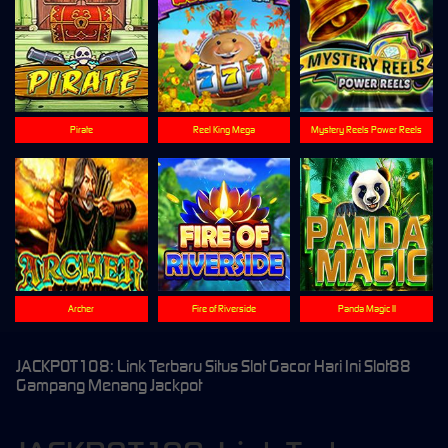
Pirate
Reel King Mega
Mystery Reels Power Reels
Archer
Fire of Riverside
Panda Magic II
JACKPOT108: Link Terbaru Situs Slot Gacor Hari Ini Slot88
Gampang Menang Jackpot