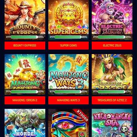
RTP
95%
RTP
96%
RTP
95%
BOUNTY EXPRESS
SUPER GEMS
ELECTRIC ZEUS
RTP
95%
RTP
95%
RTP
97%
MAHJONG: ORIGIN 2
MAHJONG WAYS 3
TREASURES OF AZTEC Z