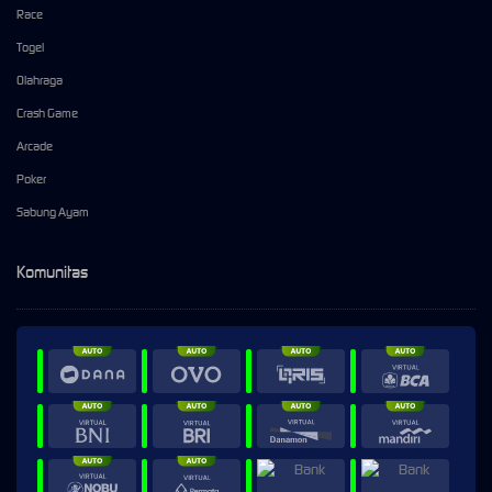
Race
Togel
Olahraga
Crash Game
Arcade
Poker
Sabung Ayam
Komunitas