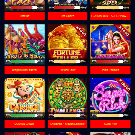
RTP
82%
RTP
79%
RTP
85%
Face Off
The Empire
FEATURE BUY・SUPER POWERFUL
RTP
91%
RTP
86%
RTP
83%
Dragon Boat Festival
Fortune Teller
India Treasure
RTP
93%
RTP
87%
RTP
86%
CAISHEN DADDY
Challenge・Mayan Calendar
Super Rich