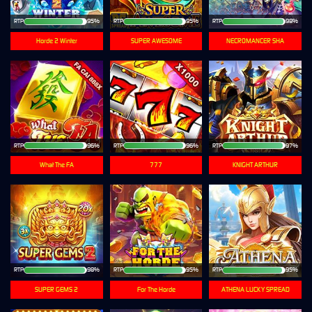
RTP
95%
RTP
95%
RTP
98%
Horde 2 Winter
SUPER AWESOME
NECROMANCER SHA
RTP
96%
RTP
96%
RTP
97%
What The FA
777
KNIGHT ARTHUR
RTP
98%
RTP
95%
RTP
95%
SUPER GEMS 2
For The Horde
ATHENA LUCKY SPREAD