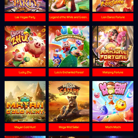
Las Vegas Party
Legend of the White and Green Snake
Lion Dance Fortune
Lucky Zhu
Lulu's Enchanted Forest
Mahjong Fortune
Mayan Gold Hunt
Mega Wild Safari
Mochi Mochi