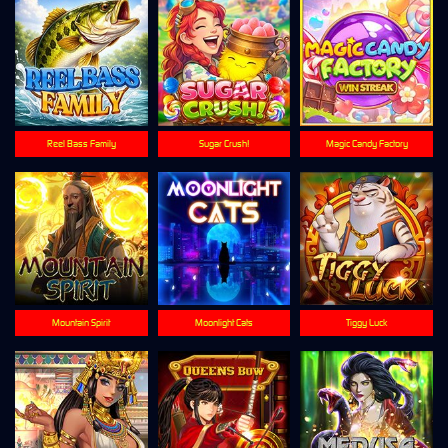
Reel Bass Family
Sugar Crush!
Magic Candy Factory
Mountain Spirit
Moonlight Cats
Tiggy Luck