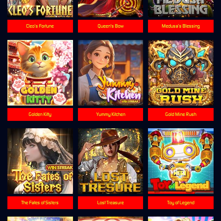
Cleo’s Fortune
Queen's Bow
Medusa’s Blessing
Golden Kitty
Yummy Kitchen
Gold Mine Rush
The Fates of Sisters
Lost Treasure
Toy of Legend