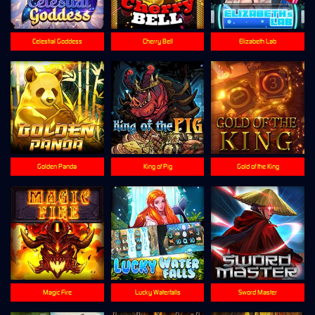
Celestial Goddess
Cherry Bell
Elizabeth Lab
Golden Panda
King of Pig
Gold of the King
Magic Fire
Lucky Waterfalls
Sword Master