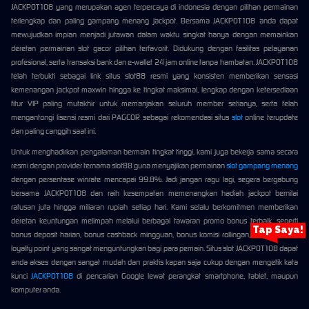
JACKPOT108 yang merupakan agen terpercaya di indonesia dengan pilihan permainan
terlengkap dan paling gampang menang jackpot. Bersama JACKPOT108 anda dapat
mewujudkan impian menjadi jutawan dalam waktu singkat hanya dengan memainkan
deretan permainan slot gacor pilihan terfavorit. Didukung dengan fasilitas pelayanan
profesional, serta transaksi bank dan e-wallet 24 jam online tanpa hambatan. JACKPOT108
telah terbukti sebagai link situs slot88 resmi yang konsisten memberikan sensasi
kemenangan jackpot maxwin hingga ke tingkat maksimal, lengkap dengan ketersediaan
fitur VIP paling mutakhir untuk memanjakan seluruh member setianya, serta telah
mengantongi lisensi resmi dari PAGCOR sebagai rekomendasi situs
slot
online terupdate
dan paling canggih saat ini.
Untuk menghadirkan pengalaman bermain tingkat tinggi, kami juga bekerja sama secara
resmi dengan provider ternama slot88 guna menyajikan permainan
slot gampang menang
dengan persentase winrate mencapai 99.8%. Jadi jangan ragu lagi, segera bergabung
bersama JACKPOT108 dan raih kesempatan memenangkan hadiah jackpot bernilai
ratusan juta hingga miliaran rupiah setiap hari. Kami selalu berkomitmen memberikan
deretan keuntungan melimpah melalui berbagai tawaran promo bonus terbaik, seperti
Tap Saya!
bonus deposit harian, bonus cashback mingguan, bonus komisi rollingan, hingga bonus
loyalty point yang sangat menguntungkan bagi para pemain. Situs slot JACKPOT108 dapat
anda akses dengan sangat mudah dan praktis kapan saja cukup dengan mengetik kata
kunci
JACKPOT108
di pencarian Google lewat perangkat smartphone, tablet, maupun
komputer anda.