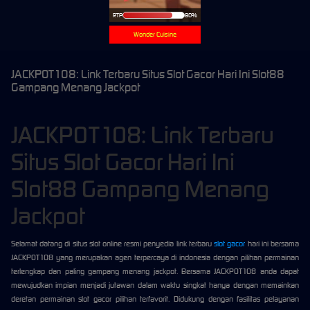
RTP
80%
Wonder Cuisine
JACKPOT108: Link Terbaru Situs Slot Gacor Hari Ini Slot88
Gampang Menang Jackpot
JACKPOT108: Link Terbaru
Situs Slot Gacor Hari Ini
Slot88 Gampang Menang
Jackpot
Selamat datang di situs slot online resmi penyedia link terbaru
slot gacor
hari ini bersama
JACKPOT108 yang merupakan agen terpercaya di indonesia dengan pilihan permainan
terlengkap dan paling gampang menang jackpot. Bersama JACKPOT108 anda dapat
mewujudkan impian menjadi jutawan dalam waktu singkat hanya dengan memainkan
deretan permainan slot gacor pilihan terfavorit. Didukung dengan fasilitas pelayanan