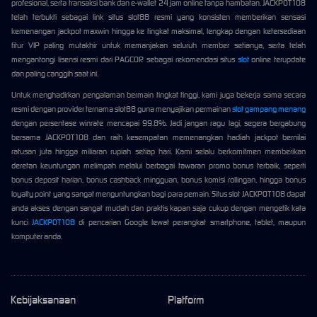
profesional, serta transaksi bank dan e-wallet 24 jam online tanpa hambatan. JACKPOT108
telah terbukti sebagai link situs slot88 resmi yang konsisten memberikan sensasi
kemenangan jackpot maxwin hingga ke tingkat maksimal, lengkap dengan ketersediaan
fitur VIP paling mutakhir untuk memanjakan seluruh member setianya, serta telah
mengantongi lisensi resmi dari PAGCOR sebagai rekomendasi situs
slot
online terupdate
dan paling canggih saat ini.
Untuk menghadirkan pengalaman bermain tingkat tinggi, kami juga bekerja sama secara
resmi dengan provider ternama slot88 guna menyajikan permainan
slot gampang menang
dengan persentase winrate mencapai 99.8%. Jadi jangan ragu lagi, segera bergabung
bersama JACKPOT108 dan raih kesempatan memenangkan hadiah jackpot bernilai
ratusan juta hingga miliaran rupiah setiap hari. Kami selalu berkomitmen memberikan
deretan keuntungan melimpah melalui berbagai tawaran promo bonus terbaik, seperti
bonus deposit harian, bonus cashback mingguan, bonus komisi rollingan, hingga bonus
loyalty point yang sangat menguntungkan bagi para pemain. Situs slot JACKPOT108 dapat
anda akses dengan sangat mudah dan praktis kapan saja cukup dengan mengetik kata
kunci
JACKPOT108
di pencarian Google lewat perangkat smartphone, tablet, maupun
komputer anda.
Kebijaksanaan
Platform