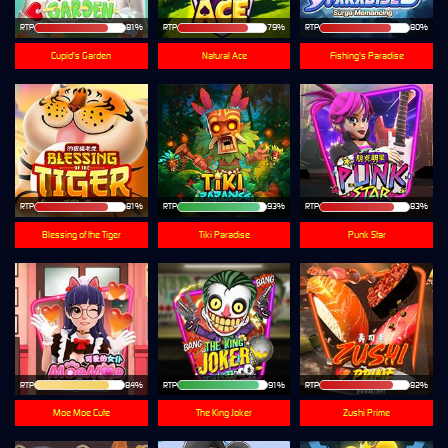
RTP
RTP
RTP
80%
Cupid's Garden
Natural Ace
Fishing's Paradise
RTP
81%
RTP
93%
RTP
83%
Blessing of the Tiger
Tiki Paradise
Punk Star
RTP
84%
RTP
91%
RTP
82%
Moe Moe Cute
The King Joker
Zushi Prime