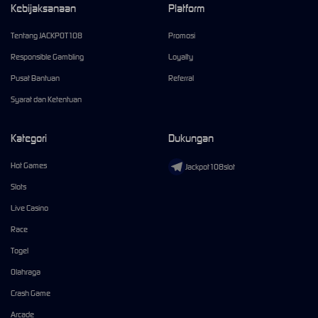
Kebijaksanaan
Platform
Tentang JACKPOT108
Promosi
Responsible Gambling
Loyalty
Pusat Bantuan
Referral
Syarat dan Ketentuan
Kategori
Dukungan
Hot Games
Jackpot108slot
Slots
Live Casino
Race
Togel
Olahraga
Crash Game
Arcade