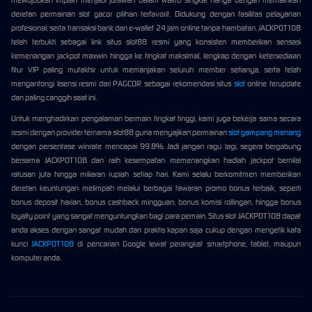
mewujudkan impian menjadi jutawan dalam waktu singkat hanya dengan memainkan
deretan permainan slot gacor pilihan terfavorit. Didukung dengan fasilitas pelayanan
profesional, serta transaksi bank dan e-wallet 24 jam online tanpa hambatan. JACKPOT108
telah terbukti sebagai link situs slot88 resmi yang konsisten memberikan sensasi
kemenangan jackpot maxwin hingga ke tingkat maksimal, lengkap dengan ketersediaan
fitur VIP paling mutakhir untuk memanjakan seluruh member setianya, serta telah
mengantongi lisensi resmi dari PAGCOR sebagai rekomendasi situs
slot
online terupdate
dan paling canggih saat ini.
Untuk menghadirkan pengalaman bermain tingkat tinggi, kami juga bekerja sama secara
resmi dengan provider ternama slot88 guna menyajikan permainan
slot gampang menang
dengan persentase winrate mencapai 99.8%. Jadi jangan ragu lagi, segera bergabung
bersama JACKPOT108 dan raih kesempatan memenangkan hadiah jackpot bernilai
ratusan juta hingga miliaran rupiah setiap hari. Kami selalu berkomitmen memberikan
deretan keuntungan melimpah melalui berbagai tawaran promo bonus terbaik, seperti
bonus deposit harian, bonus cashback mingguan, bonus komisi rollingan, hingga bonus
loyalty point yang sangat menguntungkan bagi para pemain. Situs slot JACKPOT108 dapat
anda akses dengan sangat mudah dan praktis kapan saja cukup dengan mengetik kata
kunci
JACKPOT108
di pencarian Google lewat perangkat smartphone, tablet, maupun
komputer anda.