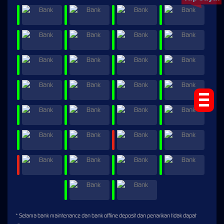
* Selama bank maintenance dan bank offline deposit dan penarikan tidak dapat