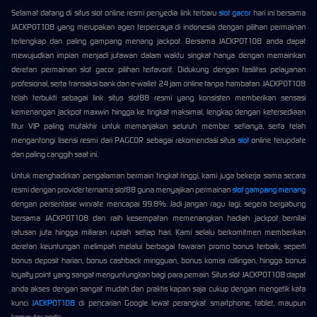
Selamat datang di situs slot online resmi penyedia link terbaru
slot gacor
hari ini bersama
JACKPOT108 yang merupakan agen terpercaya di indonesia dengan pilihan permainan
terlengkap dan paling gampang menang jackpot. Bersama JACKPOT108 anda dapat
mewujudkan impian menjadi jutawan dalam waktu singkat hanya dengan memainkan
deretan permainan slot gacor pilihan terfavorit. Didukung dengan fasilitas pelayanan
profesional, serta transaksi bank dan e-wallet 24 jam online tanpa hambatan. JACKPOT108
telah terbukti sebagai link situs slot88 resmi yang konsisten memberikan sensasi
kemenangan jackpot maxwin hingga ke tingkat maksimal, lengkap dengan ketersediaan
fitur VIP paling mutakhir untuk memanjakan seluruh member setianya, serta telah
mengantongi lisensi resmi dari PAGCOR sebagai rekomendasi situs
slot
online terupdate
dan paling canggih saat ini.
Untuk menghadirkan pengalaman bermain tingkat tinggi, kami juga bekerja sama secara
resmi dengan provider ternama slot88 guna menyajikan permainan
slot gampang menang
dengan persentase winrate mencapai 99.8%. Jadi jangan ragu lagi, segera bergabung
bersama JACKPOT108 dan raih kesempatan memenangkan hadiah jackpot bernilai
ratusan juta hingga miliaran rupiah setiap hari. Kami selalu berkomitmen memberikan
deretan keuntungan melimpah melalui berbagai tawaran promo bonus terbaik, seperti
bonus deposit harian, bonus cashback mingguan, bonus komisi rollingan, hingga bonus
loyalty point yang sangat menguntungkan bagi para pemain. Situs slot JACKPOT108 dapat
anda akses dengan sangat mudah dan praktis kapan saja cukup dengan mengetik kata
kunci
JACKPOT108
di pencarian Google lewat perangkat smartphone, tablet, maupun