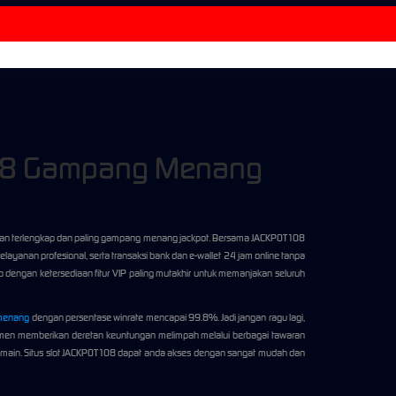
lot88 Gampang Menang
inan terlengkap dan paling gampang menang jackpot. Bersama JACKPOT108
ayanan profesional, serta transaksi bank dan e-wallet 24 jam online tanpa
 dengan ketersediaan fitur VIP paling mutakhir untuk memanjakan seluruh
 menang
dengan persentase winrate mencapai 99.8%. Jadi jangan ragu lagi,
mitmen memberikan deretan keuntungan melimpah melalui berbagai tawaran
 pemain. Situs slot JACKPOT108 dapat anda akses dengan sangat mudah dan