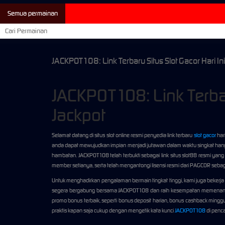
Semua permainan
JACKPOT108: Link Terbaru Situs Slot Gacor Hari 
JACKPOT108: Link Terba
Jackpot
Selamat datang di situs slot online resmi penyedia link terbaru
slot gacor
har
anda dapat mewujudkan impian menjadi jutawan dalam waktu singkat hanya d
hambatan. JACKPOT108 telah terbukti sebagai link situs slot88 resmi ya
member setianya, serta telah mengantongi lisensi resmi dari PAGCOR seba
Untuk menghadirkan pengalaman bermain tingkat tinggi, kami juga beker
segera bergabung bersama JACKPOT108 dan raih kesempatan memenangkan h
promo bonus terbaik, seperti bonus deposit harian, bonus cashback ming
praktis kapan saja cukup dengan mengetik kata kunci
JACKPOT108
di penca