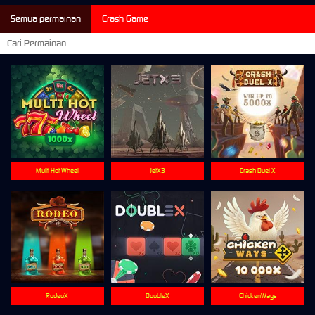
Semua permainan
Crash Game
Multi Hot Wheel
JetX3
Crash Duel X
RodeoX
DoubleX
ChickenWays