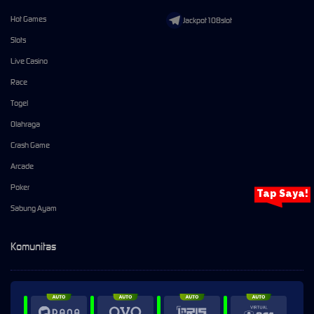
Hot Games
Jackpot108slot
Slots
Live Casino
Race
Togel
Olahraga
Crash Game
Arcade
Poker
Tap Saya!
Sabung Ayam
Komunitas