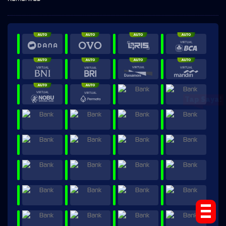
Tap Saya!