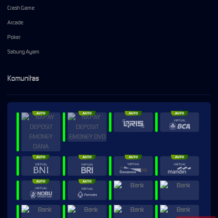
Crash Game
Arcade
Poker
Sabung Ayam
Komunitas