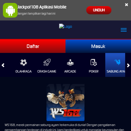
×
Jackpot108 Aplikasi Mobile
UNDUH
Jangan tampilkan lagi hari ini
Daftar
Masuk
GEL
OLAHRAGA
CRASH GAME
ARCADE
POKER
SABUNG AYAM
WS168, merek permainan sabung ayam terkemuka di dunia! Dengan pengalaman
pengembangan terdepan di industri ini, kami berdedikasi untuk mengejar keunggulan dan