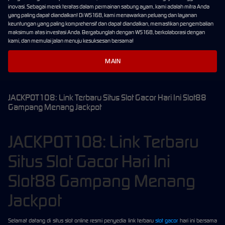
inovasi. Sebagai merek teratas dalam permainan sabung ayam, kami adalah mitra Anda
yang paling dapat diandalkan! Di WS168, kami menawarkan peluang dan layanan
keuntungan yang paling komprehensif dan dapat diandalkan, memastikan pengembalian
maksimum atas investasi Anda. Bergabunglah dengan WS168, berkolaborasi dengan
kami, dan memulai jalan menuju kesuksesan bersama!
MAIN
JACKPOT108: Link Terbaru Situs Slot Gacor Hari Ini Slot88
Gampang Menang Jackpot
JACKPOT108: Link Terbaru
Situs Slot Gacor Hari Ini
Slot88 Gampang Menang
Jackpot
Selamat datang di situs slot online resmi penyedia link terbaru
slot gacor
hari ini bersama