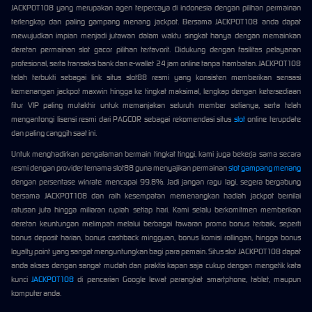
JACKPOT108 yang merupakan agen terpercaya di indonesia dengan pilihan permainan
terlengkap dan paling gampang menang jackpot. Bersama JACKPOT108 anda dapat
mewujudkan impian menjadi jutawan dalam waktu singkat hanya dengan memainkan
deretan permainan slot gacor pilihan terfavorit. Didukung dengan fasilitas pelayanan
profesional, serta transaksi bank dan e-wallet 24 jam online tanpa hambatan. JACKPOT108
telah terbukti sebagai link situs slot88 resmi yang konsisten memberikan sensasi
kemenangan jackpot maxwin hingga ke tingkat maksimal, lengkap dengan ketersediaan
fitur VIP paling mutakhir untuk memanjakan seluruh member setianya, serta telah
mengantongi lisensi resmi dari PAGCOR sebagai rekomendasi situs
slot
online terupdate
dan paling canggih saat ini.
Untuk menghadirkan pengalaman bermain tingkat tinggi, kami juga bekerja sama secara
resmi dengan provider ternama slot88 guna menyajikan permainan
slot gampang menang
dengan persentase winrate mencapai 99.8%. Jadi jangan ragu lagi, segera bergabung
bersama JACKPOT108 dan raih kesempatan memenangkan hadiah jackpot bernilai
ratusan juta hingga miliaran rupiah setiap hari. Kami selalu berkomitmen memberikan
deretan keuntungan melimpah melalui berbagai tawaran promo bonus terbaik, seperti
bonus deposit harian, bonus cashback mingguan, bonus komisi rollingan, hingga bonus
loyalty point yang sangat menguntungkan bagi para pemain. Situs slot JACKPOT108 dapat
anda akses dengan sangat mudah dan praktis kapan saja cukup dengan mengetik kata
kunci
JACKPOT108
di pencarian Google lewat perangkat smartphone, tablet, maupun
komputer anda.