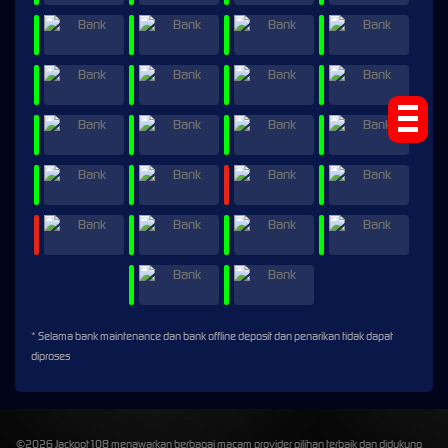
* Selama bank maintenance dan bank offline deposit dan penarikan tidak dapat
diproses
©2026 Jackpot108 menawarkan berbagai macam provider pilihan terbaik dan didukung