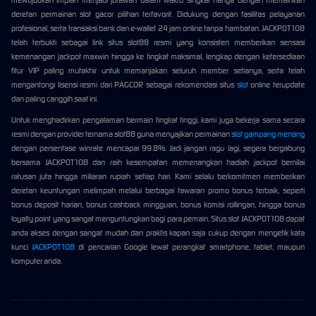
mewujudkan impian menjadi jutawan dalam waktu singkat hanya dengan memainkan
deretan permainan slot gacor pilihan terfavorit. Didukung dengan fasilitas pelayanan
profesional, serta transaksi bank dan e-wallet 24 jam online tanpa hambatan. JACKPOT108
telah terbukti sebagai link situs slot88 resmi yang konsisten memberikan sensasi
kemenangan jackpot maxwin hingga ke tingkat maksimal, lengkap dengan ketersediaan
fitur VIP paling mutakhir untuk memanjakan seluruh member setianya, serta telah
mengantongi lisensi resmi dari PAGCOR sebagai rekomendasi situs
slot
online terupdate
dan paling canggih saat ini.
Untuk menghadirkan pengalaman bermain tingkat tinggi, kami juga bekerja sama secara
resmi dengan provider ternama slot88 guna menyajikan permainan
slot gampang menang
dengan persentase winrate mencapai 99.8%. Jadi jangan ragu lagi, segera bergabung
bersama JACKPOT108 dan raih kesempatan memenangkan hadiah jackpot bernilai
ratusan juta hingga miliaran rupiah setiap hari. Kami selalu berkomitmen memberikan
deretan keuntungan melimpah melalui berbagai tawaran promo bonus terbaik, seperti
bonus deposit harian, bonus cashback mingguan, bonus komisi rollingan, hingga bonus
loyalty point yang sangat menguntungkan bagi para pemain. Situs slot JACKPOT108 dapat
anda akses dengan sangat mudah dan praktis kapan saja cukup dengan mengetik kata
kunci
JACKPOT108
di pencarian Google lewat perangkat smartphone, tablet, maupun
komputer anda.