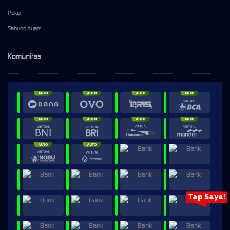
Poker
Sabung Ayam
Komunitas
Tap Saya!