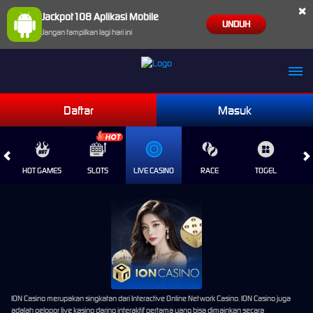
×
Jackpot108 Aplikasi Mobile
UNDUH
Jangan tampilkan lagi hari ini
Daftar
Masuk
HOT GAMES
SLOTS
LIVE CASINO
RACE
TOGEL
OL
ION Casino merupakan singkatan dari Interactive Online Network Casino. ION Casino juga
adalah pelopor live kasino daring interaktif pertama yang bisa dimainkan secara