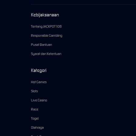
Kebijaksanaan
Tentang JACKPOT108
Responsible Gambling
Pusat Bantuan
Syarat dan Ketentuan
Kategori
Hot Games
Slots
Live Casino
Race
Togel
Olahraga