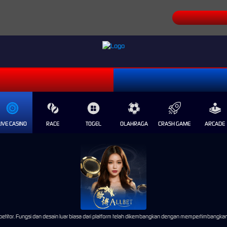
LIVE CASINO
RACE
TOGEL
OLAHRAGA
CRASH GAME
ARCADE
titor. Fungsi dan desain luar biasa dari platform telah dikembangkan dengan mempertimbangkan