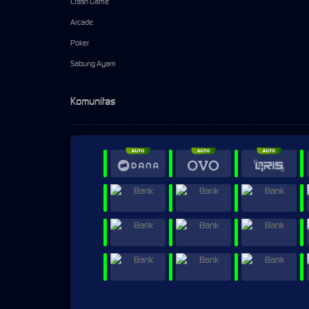
Crash Game
Arcade
Poker
Sabung Ayam
Komunitas