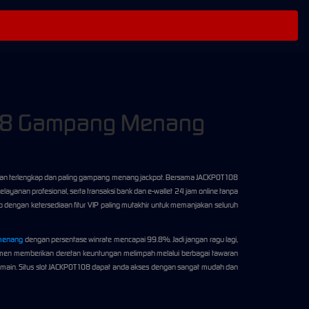
lot88 Gampang Menang
inan terlengkap dan paling gampang menang jackpot. Bersama JACKPOT108
ayanan profesional, serta transaksi bank dan e-wallet 24 jam online tanpa
 dengan ketersediaan fitur VIP paling mutakhir untuk memanjakan seluruh
 menang
dengan persentase winrate mencapai 99.8%. Jadi jangan ragu lagi,
mitmen memberikan deretan keuntungan melimpah melalui berbagai tawaran
 pemain. Situs slot JACKPOT108 dapat anda akses dengan sangat mudah dan