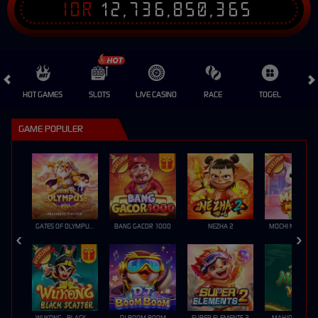
IDR
12,736,850,365
HOT GAMES
SLOTS
LIVE CASINO
RACE
TOGEL
OL
GAME POPULER
GATES OF OLYMPUS POP
BANG GACOR 1000
NEZHA 2
MOCHI MANIA 1
WUKONG - BLACK SCATTER
DJ BOOM BOOM
SUPER ELEMENTS 2
MAHJONG WAYS