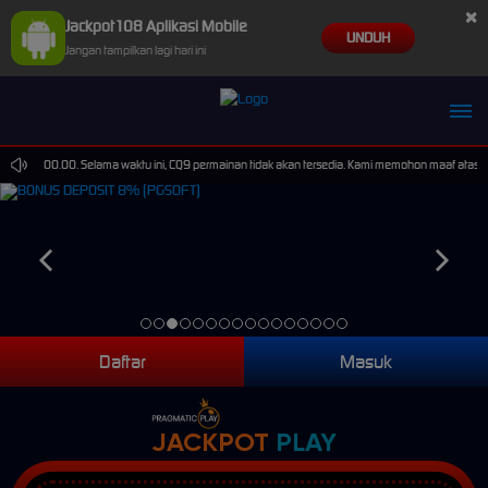
×
Jackpot108 Aplikasi Mobile
UNDUH
Jangan tampilkan lagi hari ini
ai 22.00.00. Selama waktu ini, CQ9 permainan tidak akan tersedia. Kami memohon maaf atas k
Daftar
Masuk
JACKPOT
PLAY